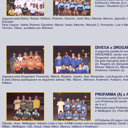
Edílson(1), Altemar (1) e
Craque: Claudinei (1) e R
Jogaram pela Bahia: Rafael, Edílson, Roberto, Gaúcho, José Silva, Altemar, Marcos, Japonês, 
Eduardo.
Pela Craque: Valmir, Roberto Claudinei, Marcio, Israel, Marcelo, Marcelo 2, Fernando, Luiz e Ma
Técnico: Vilson, auxiliado por Jéferson.
DIVESA x DROG
A segunda partida foi re
DROGAMED, sendo venc
Drogamed, pelo placar d
Os gols marcados pela 
(2), Rogério (2), Benjamin
Divesa: Márcio (1), Marco
Anderson Cardoso (1).
Jogaram pela Drogamed: Fernando, Márcio, Rogério, Juarez, Joel, Benjamim, Luiz Augusto e Ab
E pela Divesa participaram os seguintes atletas: Nilo, Márcio, Jéferson, Anderson, Fabiano, A
Adilson.
PROFARMA (A) x 
A terceira partida foi e
com Profarma (A) sendo 
de 4 a 2.
Marcaram para Profarma (
e Wellington (1). Pela ANB
A Profarma (A) jogou com:
Cláudio, Jean, Wellington, Adriano Lima e Iran. A ANB contou com os seguintes atletas: David, L
Willian, Wellington, Odi, Josué, Adair, Ailton, Marcos, Valdecir e Anderson.