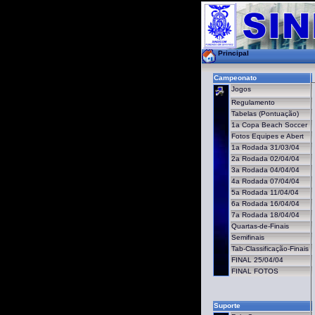
Principal
Campeonato
Jogos
Regulamento
Tabelas (Pontuação)
1a Copa Beach Soccer
Fotos Equipes e Abert
1a Rodada 31/03/04
2a Rodada 02/04/04
3a Rodada 04/04/04
4a Rodada 07/04/04
5a Rodada 11/04/04
6a Rodada 16/04/04
7a Rodada 18/04/04
Quartas-de-Finais
Semifinais
Tab-Classificação-Finais
FINAL 25/04/04
FINAL FOTOS
Suporte