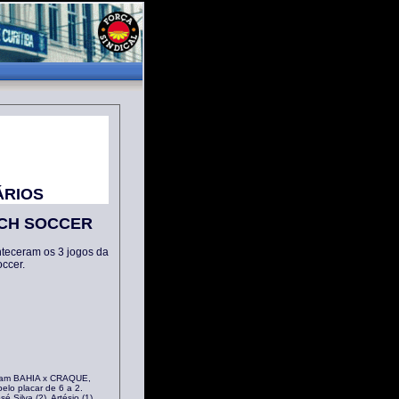
ÁRIOS
ACH SOCCER
onteceram os 3 jogos da
ccer.
garam BAHIA x CRAQUE,
pelo placar de 6 a 2.
 Silva (2), Artésio (1),