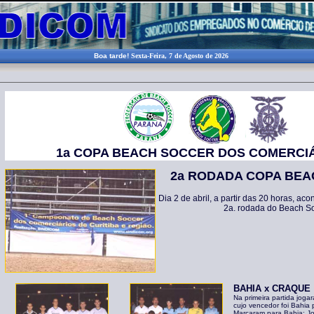
Boa tarde!
Sexta-Feira, 7 de Agosto de 2026
1a COPA BEACH SOCCER DOS COMERCI
2a RODADA COPA BE
Dia 2 de abril, a partir das 20 horas, ac
2a. rodada do Beach So
BAHIA x CRAQUE
Na primeira partida jo
cujo vencedor foi Bahia 
Marcaram para Bahia: José