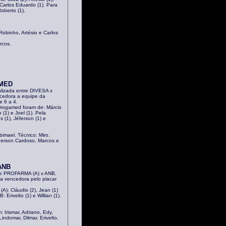
 Carlos Eduardo (1). Para
oberto (1).
Robinho, Artésio e Carlos
rcos.
AMED
alizada entre DIVESA x
edora a equipe da
e 6 a 4.
Drogamed foram de: Márcio
 (1) e Joel (1). Pela
s (1), Jéferson (1) e
imael. Técnico: Miro.
nderson Cardoso, Marcos e
ANB
ntre PROFARMA (A) x ANB,
a vencedora pelo placar
A): Cláudio (2), Jean (1)
: Erivelto (1) e Willian (1).
 Irismar, Adriano, Edy,
indomar, Dilmar, Erivelto,