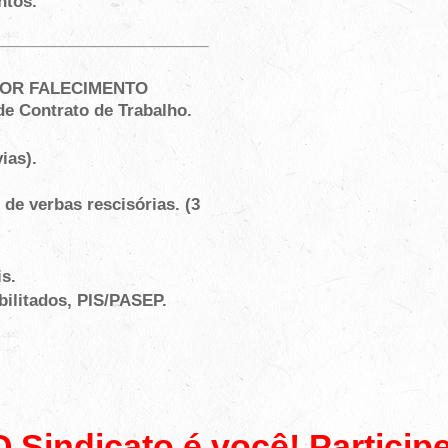
ntos.
POR FALECIMENTO
e Contrato de Trabalho.
ias).
e verbas rescisórias. (3
s.
bilitados, PIS/PASEP.
 Sindicato é você! Participe 