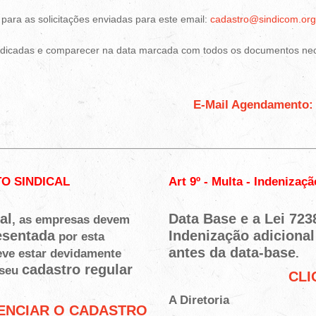
ara as solicitações enviadas para este email:
cadastro@sindicom.org
s indicadas e comparecer na data marcada com todos os documentos ne
E-Mail Agendamento
O SINDICAL
Art 9º - Multa - Indenizaç
al
D
ata Base e a Lei 7238
, as empresas devem
esentada
Indenização adiciona
por esta
antes da data-base
ve estar devidamente
.
cadastro regular
 seu
CLI
A Diretoria
ENCIAR O CADASTRO