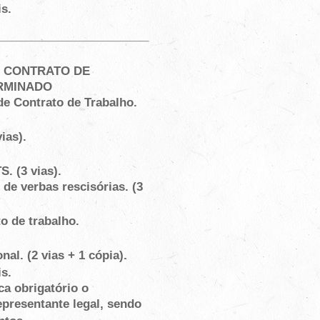
s.
 CONTRATO DE
RMINADO
e Contrato de Trabalho.
ias).
. (3 vias).
e verbas rescisórias. (3
o de trabalho.
al. (2 vias + 1 cópia).
s.
ca obrigatório o
presentante legal, sendo