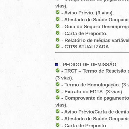
vias).
- Aviso Prévio. (3 vias).
- Atestado de Saúde Ocupaciona
- Guia do Seguro Desempreg
- Carta de Preposto.
- Relatório de médias variávei
- CTPS ATUALIZADA
-
PEDIDO DE DEMISSÃO
- TRCT – Termo de Rescisão d
(3 vias).
- Termo de Homologação. (3 v
- Extrato do FGTS. (3 vias).
- Comprovante de pagamento d
vias).
- Aviso Prévio/Carta de demiss
- Atestado de Saúde Ocupacion
- Carta de Preposto.