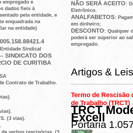
do empregado e
NÃO SERÁ ACEITO
: D
 dados fieis à
Eletrônico.
sentado pela entidade, e
ANALFABETOS
: Paga
te enquadrada na
em dinheiro;
lar na entidade)
DESCONTO
: Qualquer 
poderá ser superior ao sal
005.158.88421.4
empregado.
Entidade Sindical
5 – SINDICATO DOS
IO DE CURITIBA
Artigos & Lei
USA
e Contrato de Trabalho.
Termo de Rescisão 
ias).
de Trabalho (TRCT)
TRCT Mode
ias).
Excell
. (3 vias).
Portaria 1.05
.
e verbas rescisórias. (3