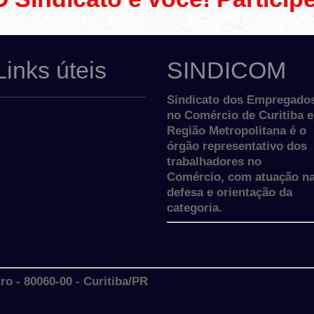
Links úteis
SINDICOM
Sindicato dos Empregado
no Comércio de Curitiba e
Região Metropolitana é o
órgão representativo dos
trabalhadores no
Comércio, com atuação n
defesa e orientação da
categoria.
o - 80060-00 - Curitiba/PR