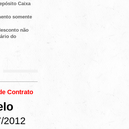
epósito Caixa
mento somente
desconto não
ário do
s
de Contrato
lo
7/2012