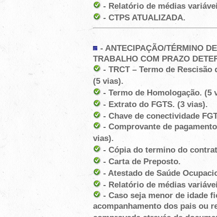
- Relatório de médias variávei
- CTPS ATUALIZADA.
-
ANTECIPAÇÃO/TÉRMINO DE
TRABALHO COM PRAZO DETE
- TRCT – Termo de Rescisão d
(5 vias).
- Termo de Homologação. (5 v
- Extrato do FGTS. (3 vias).
- Chave de conectividade FGTS
- Comprovante de pagamento d
vias).
- Cópia do termino do contrat
- Carta de Preposto.
- Atestado de Saúde Ocupacion
- Relatório de médias variávei
- Caso seja menor de idade fi
acompanhamento dos pais ou re