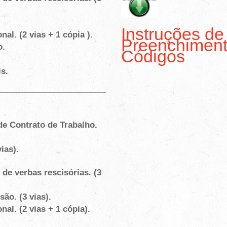
Instruções de
l. (2 vias + 1 cópia ).
Preenchiment
o.
Códigos
s.
e Contrato de Trabalho.
ias).
e verbas rescisórias. (3
ão. (3 vias).
al. (2 vias + 1 cópia).