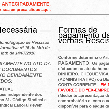
ANTECIPADAMENTE.
r sua empresa clique aqui.
ecessária
Formas de
pagamento d
verbas Rescis
Homologação de Rescisão
Normativa nº 15 do Mtb de
o Mtb de 14/07/2010
Conforme determina o Art
PAGAMENTO
IAMENTE NO ATO DA
: Os paga
efetuados no ato da hom
 DOCUMENTOS
DINHEIRO, CHEQUE VIS
XO DEVIDAMENTE
(ADMINISTRATIVO) ou D
IDOS:
CONTA CORRENTE –
EM 
ATUAL
FAVORECIDO “EX-EMPR
ções independente dos
(Mediante apresentação d
o 31- Código Sindical e
comprobatório e, com o v
indical Laboral devem
disponível para o saque d