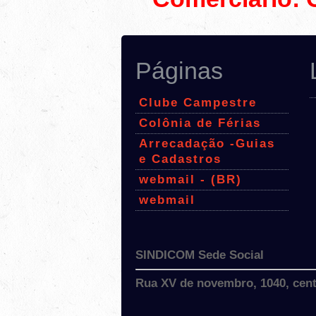
Páginas
Clube Campestre
Colônia de Férias
Arrecadação -Guias
e Cadastros
webmail - (BR)
webmail
SINDICOM Sede Social
Rua XV de novembro, 1040, centr