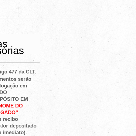
as
órias
igo 477 da CLT.
mentos serão
ologação em
ADO
EPÓSITO EM
NOME DO
EGADO”
e recibo
alor depositado
e imediato).