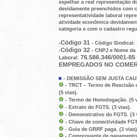
espelhar a real representação 
devidamente preenchidos com os
representatividade laboral repre
atividade econômica devidamen
categoria e com o cadastro regu
Código 31
-
- Código Sindical:
Código 32
-
- CNPJ e Nome da 
76.586.346/0001-8
Laboral:
EMPREGADOS NO COMERC
-
DEMISSÃO SEM JUSTA CA
- TRCT – Termo de Rescisão d
(5 vias).
- Termo de Homologação. (5 v
- Extrato do FGTS. (3 vias).
- Demonstrativo do FGTS. (3 v
- Chave de conectividade FGTS
- Guia de GRRF paga. (3 vias)
- Comprovante de pagamento d